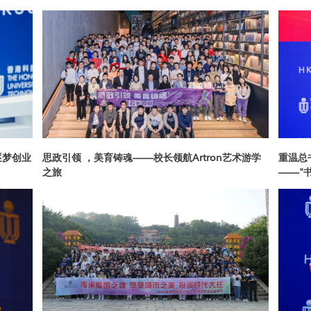
逐梦创业
思政引领 ，美育铸魂——校长领航Artron艺术游学
重温总
之旅
——"