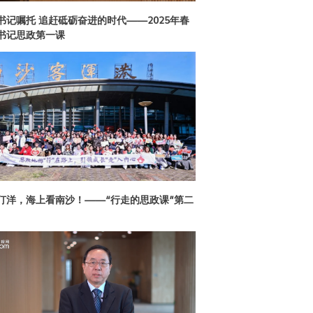
书记嘱托 追赶砥砺奋进的时代——2025年春
书记思政第一课
仃洋，海上看南沙！——“行走的思政课”第二