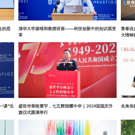
走的思
清华大学谢维和教授讲座——科技创新中的知识观变
青春说
革
大情铸
一课”生
盛世华章映寰宇，七五辉煌耀中华 | 2024迎国庆升
名角张
旗仪式圆满举行