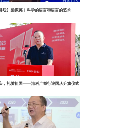
讲坛】梁振英 | 科学的语言和语言的艺术
庆，礼赞祖国——港科广举行迎国庆升旗仪式