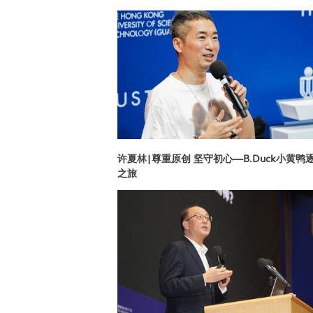
许夏林|尊重原创 坚守初心—B.Duck小黄鸭
之旅