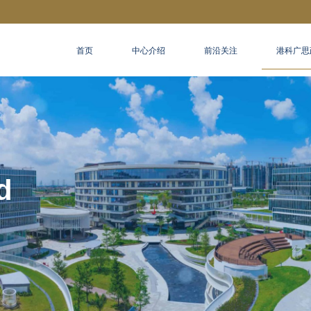
MORE ABOUT HKUST(GZ)
LIFE@HKUST(GZ)
LIBRARY
首页
中心介绍
前沿关注
港科广思
FACULTY PROFILES
ABOUT HKUST(GZ)
d