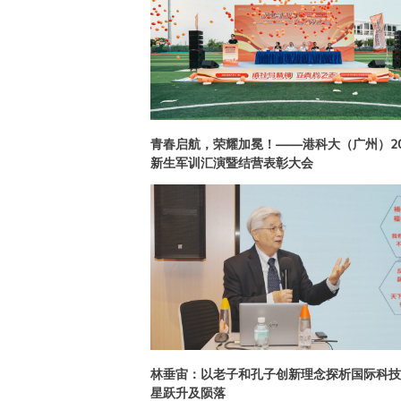
青春启航，荣耀加冕！——港科大（广州）20
新生军训汇演暨结营表彰大会
林垂宙：以老子和孔子创新理念探析国际科技
星跃升及陨落