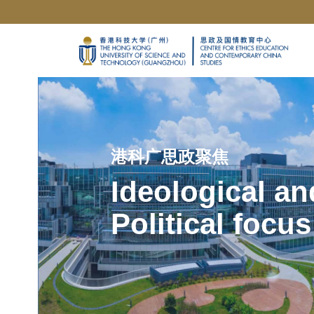
UNIVERSITY NEWS
CAREERS AT HKUST(GZ)
港科广思政聚焦
Ideological an
Political focus