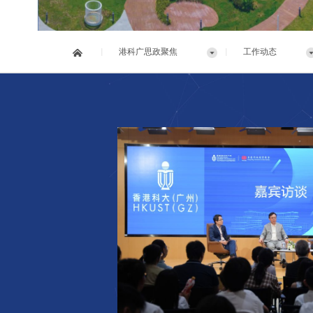
|
|
港科广思政聚焦
工作动态