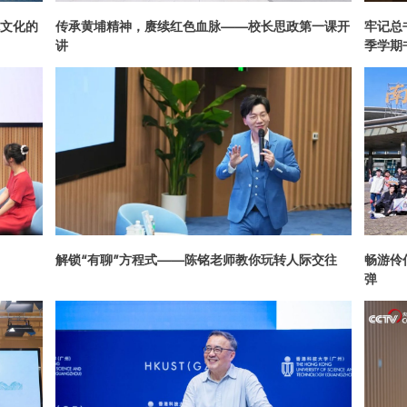
文化的
传承黄埔精神，赓续红色血脉——校长思政第一课开
牢记总
讲
季学期
解锁“有聊”方程式——陈铭老师教你玩转人际交往
畅游伶
弹