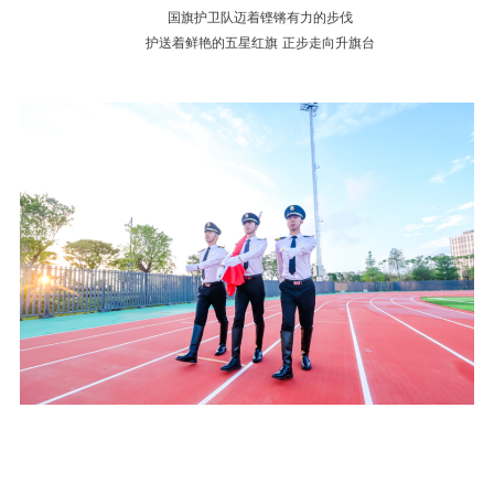
国旗护卫队迈着铿锵有力的步伐
护送着鲜艳的五星红旗 正步走向升旗台