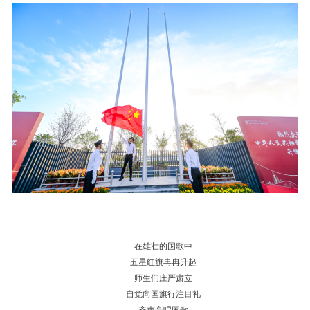
在雄壮的国歌中
五星红旗冉冉升起
师生们庄严肃立
自觉向国旗行注目礼
齐声高唱国歌