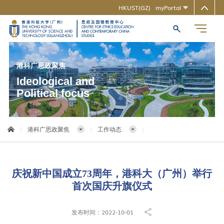
HKUST(GZ)
myPortal
MORE ABOUT HKUST(GZ)
UNIVERSITY NEWS
LIFE@HKUST(GZ)
LIBRARY
MAP & DIRECTIONS
CAREERS AT HKUST(GZ)
FACULTY PROFILES
ABOUT HKUST(GZ)
港科广思政聚焦
Ideological and
Political focus
|
港科广思政聚焦
|
工作动态
|
庆祝新中国成立73周年，港科大（广州）举行
首次国庆升旗仪式
发布时间：2022-10-01